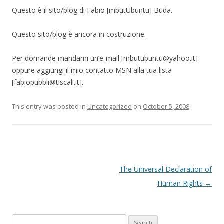
Questo è il sito/blog di Fabio [mbutUbuntu] Buda.
Questo sito/blog è ancora in costruzione.
Per domande mandami un’e-mail [mbutubuntu@yahoo.it]
oppure aggiungi il mio contatto MSN alla tua lista
[fabiopubbli@tiscali.it].
This entry was posted in
Uncategorized
on
October 5, 2008
.
Post navigation
The Universal Declaration of
Human Rights
→
Search for: