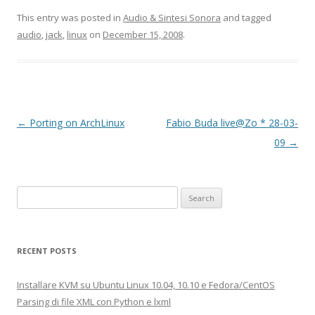
This entry was posted in
Audio & Sintesi Sonora
and tagged
audio
,
jack
,
linux
on
December 15, 2008
.
Post navigation
←
Porting on ArchLinux
Fabio Buda live@Zo * 28-03-
09
→
Search for:
RECENT POSTS
Installare KVM su Ubuntu Linux 10.04, 10.10 e Fedora/CentOS
Parsing di file XML con Python e lxml