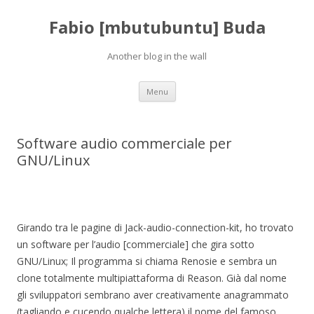
Fabio [mbutubuntu] Buda
Another blog in the wall
Skip to content
Menu
Software audio commerciale per
GNU/Linux
Girando tra le pagine di Jack-audio-connection-kit, ho trovato
un software per l’audio [commerciale] che gira sotto
GNU/Linux; Il programma si chiama Renosie e sembra un
clone totalmente multipiattaforma di Reason. Già dal nome
gli sviluppatori sembrano aver creativamente anagrammato
(tagliando e cucendo qualche lettera) il nome del famoso