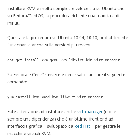
Installare KVM è molto semplice e veloce sia su Ubuntu che
su Fedora/CentOS, la procedura richiede una manciata di
minuti.
Questa è la procedura su Ubuntu 10.04, 10.10, probabilmente
funzionante anche sulle versioni più recenti.
apt-get install kvm qemu-kvm libvirt-bin virt-manager
Su Fedora e CentOs invece è necessatio lanciare il seguente
comando:
yum install kvm kmod-kvm libvirt virt-manager
Fate attenzione ad installare anche
virt-manager
(non è
sempre una dipendenza) che è un’ottimo front end ad
interfaccia grafica – sviluppato da
Red Hat
– per gestire le
macchine virtuali KVM.