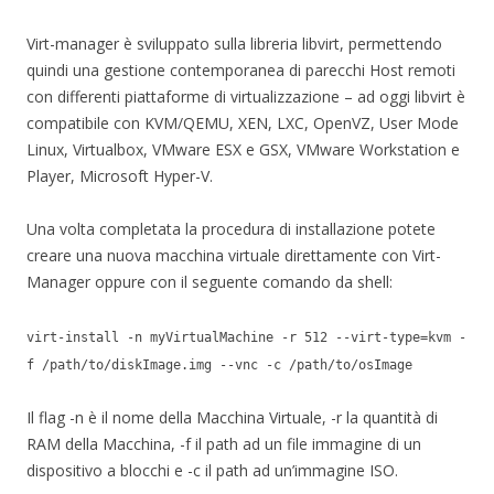
Virt-manager è sviluppato sulla libreria libvirt, permettendo
quindi una gestione contemporanea di parecchi Host remoti
con differenti piattaforme di virtualizzazione – ad oggi libvirt è
compatibile con KVM/QEMU, XEN, LXC, OpenVZ, User Mode
Linux, Virtualbox, VMware ESX e GSX, VMware Workstation e
Player, Microsoft Hyper-V.
Una volta completata la procedura di installazione potete
creare una nuova macchina virtuale direttamente con Virt-
Manager oppure con il seguente comando da shell:
virt-install -n myVirtualMachine -r 512 --virt-type=kvm -
f /path/to/diskImage.img --vnc -c /path/to/osImage
Il flag -n è il nome della Macchina Virtuale, -r la quantità di
RAM della Macchina, -f il path ad un file immagine di un
dispositivo a blocchi e -c il path ad un’immagine ISO.