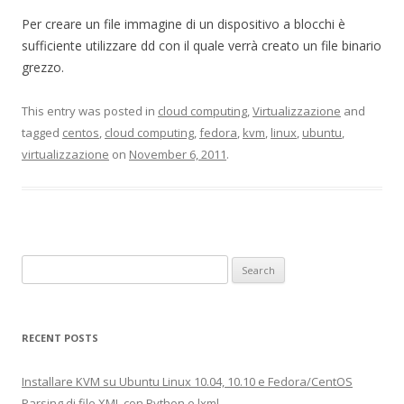
Per creare un file immagine di un dispositivo a blocchi è
sufficiente utilizzare dd con il quale verrà creato un file binario
grezzo.
This entry was posted in
cloud computing
,
Virtualizzazione
and
tagged
centos
,
cloud computing
,
fedora
,
kvm
,
linux
,
ubuntu
,
virtualizzazione
on
November 6, 2011
.
Search for:
RECENT POSTS
Installare KVM su Ubuntu Linux 10.04, 10.10 e Fedora/CentOS
Parsing di file XML con Python e lxml